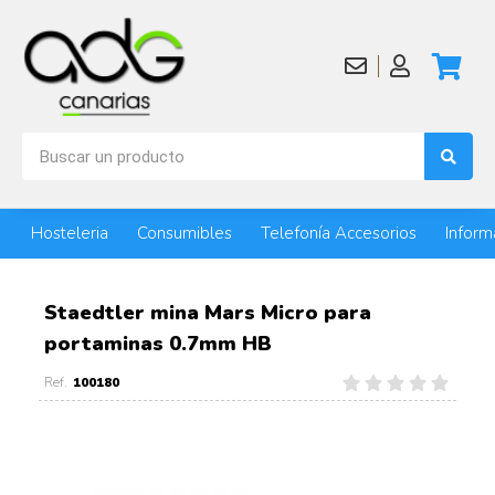
Hosteleria
Consumibles
Telefonía Accesorios
Inform
Staedtler mina Mars Micro para
portaminas 0.7mm HB
100180