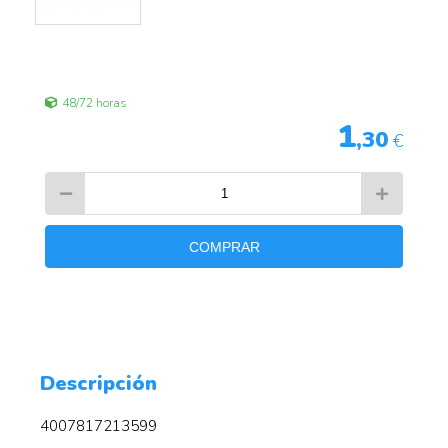
48/72 horas
1
,30
€
COMPRAR
Descripción
4007817213599