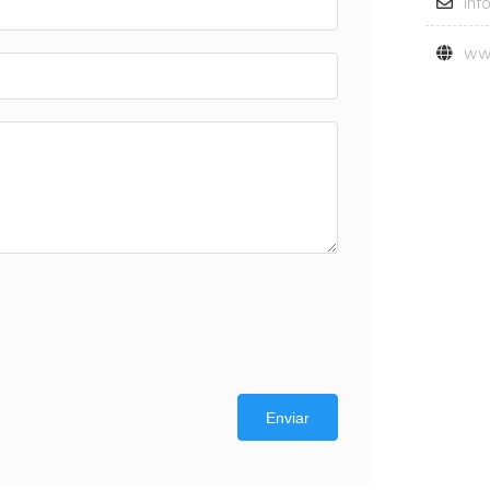
inf
ww
Enviar