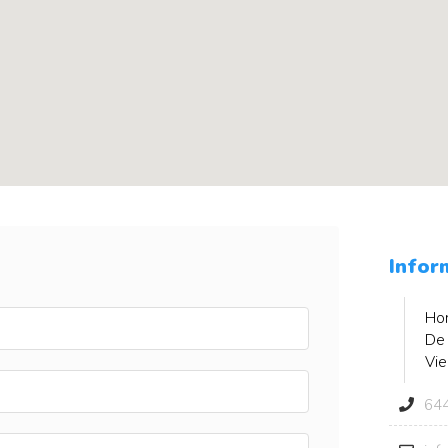
Infor
Hor
De 
Vie
644