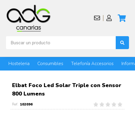
Hosteleria
Consumibles
Telefonía Accesorios
Inform
Elbat Foco Led Solar Triple con Sensor
800 Lumens
102096