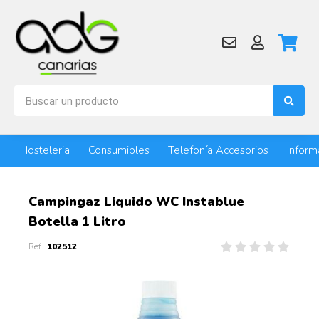
Hosteleria
Consumibles
Telefonía Accesorios
Inform
Campingaz Liquido WC Instablue
Botella 1 Litro
102512