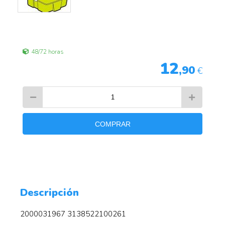
48/72 horas
12
,90
€
COMPRAR
Descripción
2000031967 3138522100261