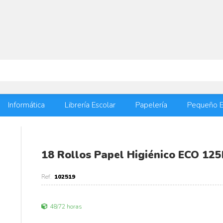
Informática
Librería Escolar
Papelería
Pequeño E
18 Rollos Papel Higiénico ECO 12
102519
48/72 horas