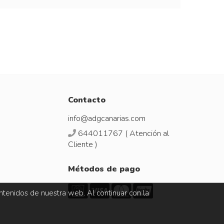
Contacto
info@adgcanarias.com
644011767 ( Atención al
Cliente )
Métodos de pago
ntenidos de nuestra web. Al continuar con la