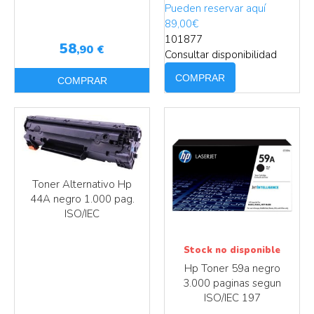
Más info
Más info
Pueden reservar aquí
89
,00
€
101877
58
,90
€
Consultar disponibilidad
COMPRAR
COMPRAR
Toner Alternativo Hp
44A negro 1.000 pag.
ISO/IEC
Stock no disponible
Más info
Hp Toner 59a negro
Más info
3.000 paginas segun
ISO/IEC 197