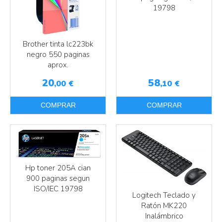
19798
Más info
Brother tinta lc223bk
negro 550 paginas
aprox.
20
58
,00
€
,10
€
COMPRAR
COMPRAR
Hp toner 205A cian
900 paginas segun
ISO/IEC 19798
Logitech Teclado y
Ratón MK220
Inalámbrico