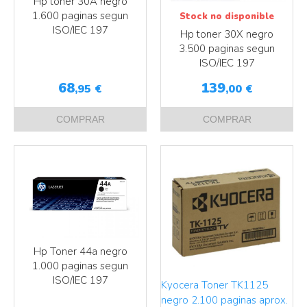
Hp toner 30A negro
1.600 paginas segun
Stock no disponible
ISO/IEC 197
Hp toner 30X negro
Más info
3.500 paginas segun
Más info
ISO/IEC 197
68
139
,95
€
,00
€
COMPRAR
COMPRAR
Hp Toner 44a negro
1.000 paginas segun
ISO/IEC 197
Kyocera Toner TK1125
negro 2.100 paginas aprox.