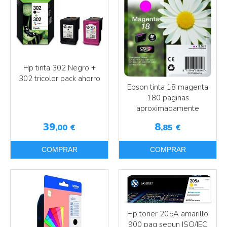
Más info
Más info
Hp tinta 302 Negro +
302 tricolor pack ahorro
Epson tinta 18 magenta
180 paginas
aproximadamente
39
8
,00
€
,85
€
COMPRAR
COMPRAR
Más info
Hp toner 205A amarillo
900 pag segun ISO/IEC