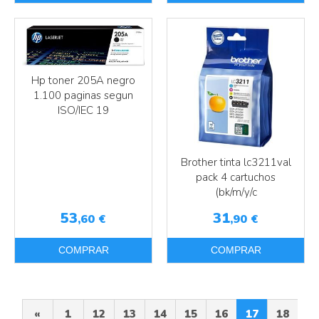
Hp toner 205A negro
1.100 paginas segun
ISO/IEC 19
Brother tinta lc3211val
pack 4 cartuchos
(bk/m/y/c
53
31
,60
€
,90
€
COMPRAR
COMPRAR
«
1
12
13
14
15
16
17
18