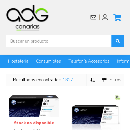
Más info
Más info
Hosteleria
Consumibles
Telefonía Accesorios
Inform
Resultados encontrados:
1827
Filtros
Stock no disponible