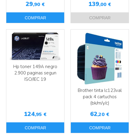
29
139
,90
€
,00
€
COMPRAR
COMPRAR
Hp toner 149A negro
2.900 paginas segun
ISO/IEC 19
Más info
Brother tinta lc123val
pack 4 cartuchos
Más info
(bk/m/y/c)
124
62
,95
€
,20
€
COMPRAR
COMPRAR